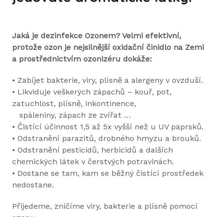
Jaká je dezinfekce Ozonem? Velmi efektivní,
protože ozon je nejsilnější oxidační činidlo na Zemi
a prostřednictvím ozonizéru dokáže:
• Zabíjet bakterie, viry, plísně a alergeny v ovzduší.
• Likviduje veškerých zápachů – kouř, pot,
zatuchlost, plísně, inkontinence,
spáleniny, zápach ze zvířat …
• Čistící účinnost 1,5 až 5x vyšší než u UV paprsků.
• Odstranění parazitů, drobného hmyzu a brouků.
• Odstranění pesticidů, herbicidů a dalších
chemických látek v čerstvých potravinách.
• Dostane se tam, kam se běžný čistící prostředek
nedostane.
Přijedeme, zničíme viry, bakterie a plísně pomocí